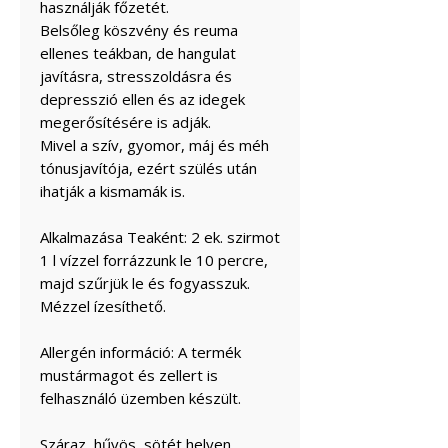
használják főzetét.
Belsőleg köszvény és reuma
ellenes teákban, de hangulat
javításra, stresszoldásra és
depresszió ellen és az idegek
megerősítésére is adják.
Mivel a szív, gyomor, máj és méh
tónusjavítója, ezért szülés után
ihatják a kismamák is.
Alkalmazása Teaként: 2 ek. szirmot
1 l vízzel forrázzunk le 10 percre,
majd szűrjük le és fogyasszuk.
Mézzel ízesíthető.
Allergén információ: A termék
mustármagot és zellert is
felhasználó üzemben készült.
Száraz, hűvös, sötét helyen