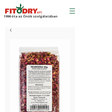
1996 óta az Önök szolgálatában