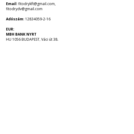
Email
:
fitodrykft@gmail.com
,
fitodrydv@gmail.com
Adószám
:
12834059-2-16
EUR:
MBH BANK NYRT
HU 1056 BUDAPEST, Váci út 38.
SWIFT: MKKBHUHB
Számlaszám:
10300002-10188898-48820016
IBAN számlaszám:
HU35 1030 0002 1018 8898 4882 0016
HUF:
MBH BANK NYRT
1056 BUDAPEST, Váci út 38.
Számlaszám:
10300002-10188898
-49020013
IBAN számlaszám:
HU09
1030 0002 1018 8898
4902 0013
Információk
Impresszum