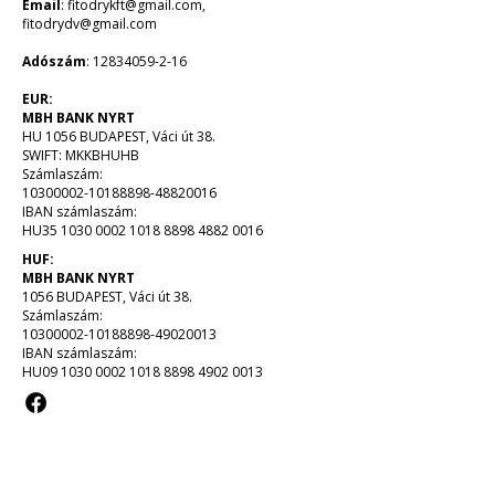
Email
:
fitodrykft@gmail.com
,
fitodrydv@gmail.com
Adószám
:
12834059-2-16
EUR:
MBH BANK NYRT
HU 1056 BUDAPEST, Váci út 38.
SWIFT: MKKBHUHB
Számlaszám:
10300002-10188898-48820016
IBAN számlaszám:
HU35 1030 0002 1018 8898 4882 0016
HUF:
MBH BANK NYRT
1056 BUDAPEST, Váci út 38.
Számlaszám:
10300002-10188898
-49020013
IBAN számlaszám:
HU09
1030 0002 1018 8898
4902 0013
Információk
Impresszum