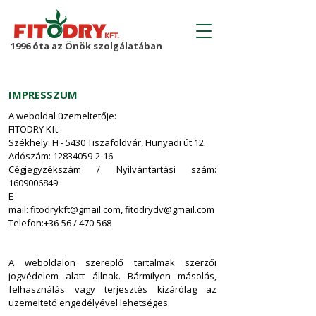
1996 óta az Önök szolgálatában
IMPRESSZUM
A weboldal üzemeltetője:
FITODRY Kft.
Székhely: H - 5430 Tiszaföldvár, Hunyadi út 12.
Adószám:
12834059-2-16
Cégjegyzékszám / Nyilvántartási szám:
1609006849
E-
mail:
fitodrykft@gmail.com
,
fitodrydv@gmail.com
Telefon:+36-56 / 470-568
A weboldalon szereplő tartalmak szerzői
jogvédelem alatt állnak. Bármilyen másolás,
felhasználás vagy terjesztés kizárólag az
üzemeltető engedélyével lehetséges.