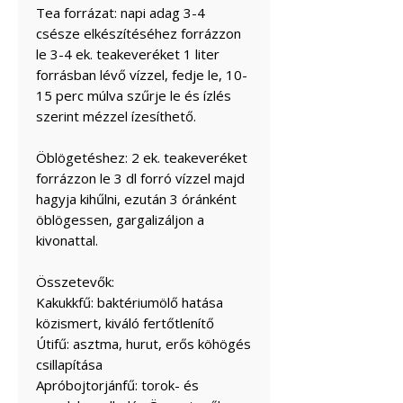
Tea forrázat: napi adag 3-4
csésze elkészítéséhez forrázzon
le 3-4 ek. teakeveréket 1 liter
forrásban lévő vízzel, fedje le, 10-
15 perc múlva szűrje le és ízlés
szerint mézzel ízesíthető.
Öblögetéshez: 2 ek. teakeveréket
forrázzon le 3 dl forró vízzel majd
hagyja kihűlni, ezután 3 óránként
öblögessen, gargalizáljon a
kivonattal.
Összetevők:
Kakukkfű: baktériumölő hatása
közismert, kiváló fertőtlenítő
Útifű: asztma, hurut, erős köhögés
csillapítása
Apróbojtorjánfű: torok- és