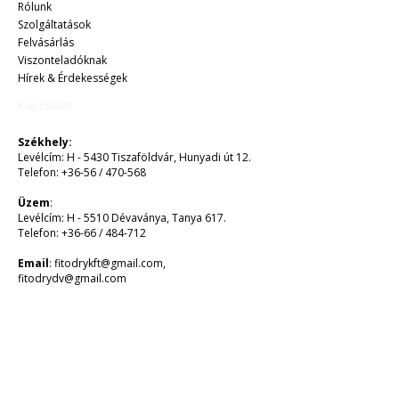
Rólunk
Szolgáltatások
Felvásárlás
Viszonteladóknak
Hírek & Érdekességek​​
Kapcsolat
Székhely:
Levélcím: H - 5430 Tiszaföldvár, Hunyadi út 12.
Telefon: +36-56 / 470-568
Üzem
:
Levélcím: H - 5510 Dévaványa, Tanya 617.
Telefon: +36-66 / 484-712
Email
:
fitodrykft@gmail.com
,
fitodrydv@gmail.com
Adószám
:
12834059-2-16
EUR:
MBH BANK NYRT
HU 1056 BUDAPEST, Váci út 38.
SWIFT: MKKBHUHB