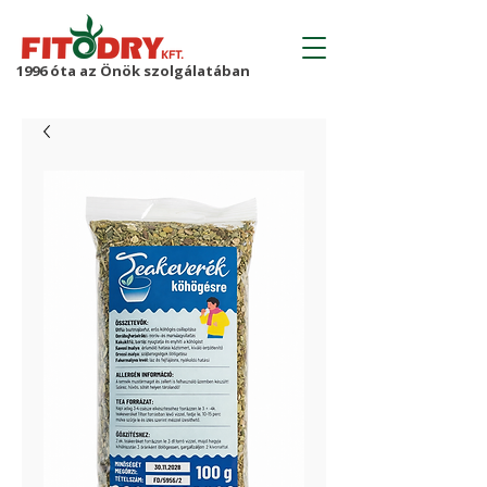
1996 óta az Önök szolgálatában