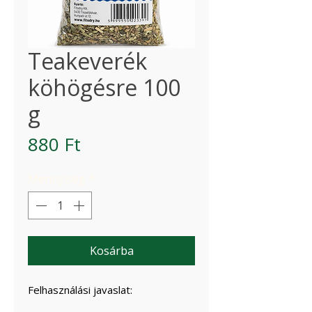
Teakeverék
köhögésre 100
g
Ár
880 Ft
Mennyiség
*
Kosárba
Felhasználási javaslat: