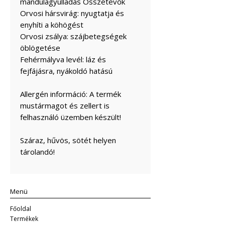
mandulagyulladás Összetevők
Orvosi hársvirág: nyugtatja és
enyhíti a köhögést
Orvosi zsálya: szájbetegségek
öblögetése
Fehérmályva levél: láz és
fejfájásra, nyákoldó hatású
Allergén információ: A termék
mustármagot és zellert is
felhasználó üzemben készült!
Száraz, hűvös, sötét helyen
tárolandó!
Menü
Főoldal
Termékek