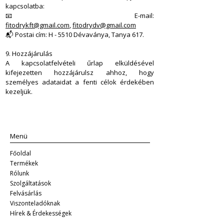
kapcsolatba:
📧 E-mail:
fitodrykft@gmail.com
,
fitodrydv@gmail.com
📬 Postai cím: H - 5510 Dévaványa, Tanya 617.
9. Hozzájárulás
A kapcsolatfelvételi űrlap elküldésével
kifejezetten hozzájárulsz ahhoz, hogy
személyes adataidat a fenti célok érdekében
kezeljük.
Menü
Főoldal
Termékek
Rólunk
Szolgáltatások
Felvásárlás
Viszonteladóknak
Hírek & Érdekességek​​