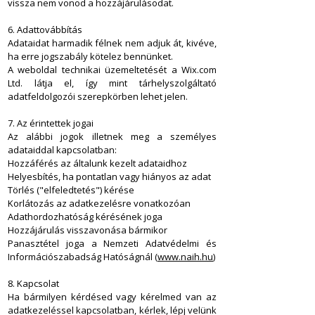
vissza nem vonod a hozzájárulásodat.
6. Adattovábbítás
Adataidat harmadik félnek nem adjuk át, kivéve,
ha erre jogszabály kötelez bennünket.
A weboldal technikai üzemeltetését a Wix.com
Ltd. látja el, így mint tárhelyszolgáltató
adatfeldolgozói szerepkörben lehet jelen.
7. Az érintettek jogai
Az alábbi jogok illetnek meg a személyes
adataiddal kapcsolatban:
Hozzáférés az általunk kezelt adataidhoz
Helyesbítés, ha pontatlan vagy hiányos az adat
Törlés ("elfeledtetés") kérése
Korlátozás az adatkezelésre vonatkozóan
Adathordozhatóság kérésének joga
Hozzájárulás visszavonása bármikor
Panasztétel joga a Nemzeti Adatvédelmi és
Információszabadság Hatóságnál (
www.naih.hu
)
8. Kapcsolat
Ha bármilyen kérdésed vagy kérelmed van az
adatkezeléssel kapcsolatban, kérlek, lépj velünk