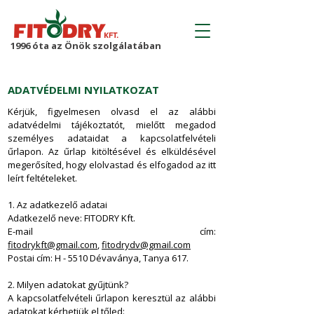
1996 óta az Önök szolgálatában
ADATVÉDELMI NYILATKOZAT
Kérjük, figyelmesen olvasd el az alábbi
adatvédelmi tájékoztatót, mielőtt megadod
személyes adataidat a kapcsolatfelvételi
űrlapon. Az űrlap kitöltésével és elküldésével
megerősíted, hogy elolvastad és elfogadod az itt
leírt feltételeket.
1. Az adatkezelő adatai
Adatkezelő neve: FITODRY Kft.
E-mail cím:
fitodrykft@gmail.com
,
fitodrydv@gmail.com
Postai cím: H - 5510 Dévaványa, Tanya 617.
2. Milyen adatokat gyűjtünk?
A kapcsolatfelvételi űrlapon keresztül az alábbi
adatokat kérhetjük el tőled: