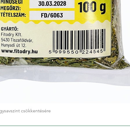
Gyorsnézet
gysavszint csökkentésére