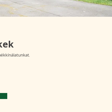
kek
ékkínálatunkat.