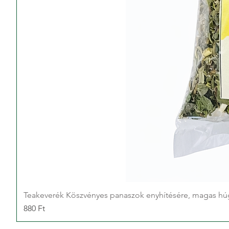
Teakeverék Köszvényes panaszok enyhítésére, magas hú
Ár
880 Ft